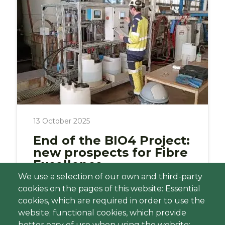
13 October 2025
End of the BIO4 Project:
new prospects for Fibre
Excellence
We use a selection of our own and third-party
After nearly four years of effort, the
cookies on the pages of this website: Essential
BIO4 project has officially been
cookies, which are required in order to use the
completed, crowning an ambitious
website; functional cookies, which provide
endeavour led by our Research and
better easy of use when using the website;