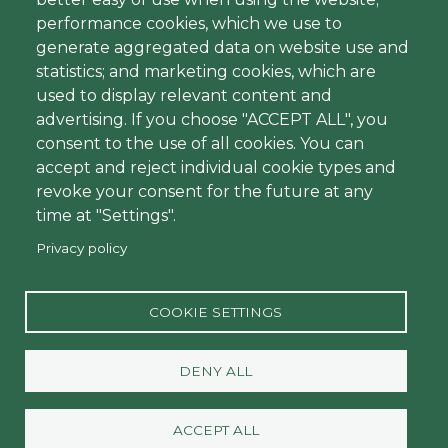
Development (R&D) teams
performance cookies, which we use to
generate aggregated data on website use and
Read
statistics; and marketing cookies, which are
used to display relevant content and
advertising. If you choose "ACCEPT ALL", you
consent to the use of all cookies. You can
accept and reject individual cookie types and
revoke your consent for the future at any
time at "Settings".
Privacy policy
Menu
Contact
Pied
Legal notice
COOKIE SETTINGS
de
Politique de protection des données
page
personnelles
DENY ALL
Politique de gestion des cookies
ACCEPT ALL
Social