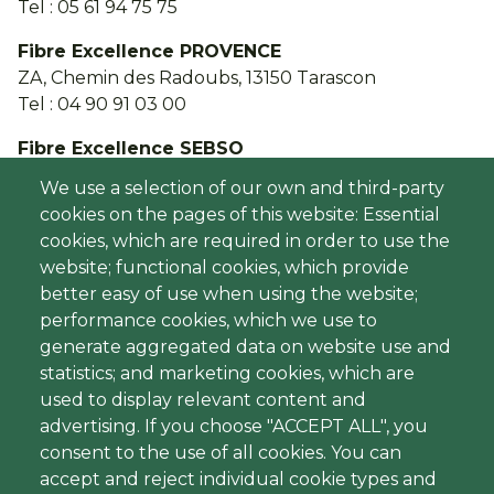
Tel : 05 61 94 75 75
Fibre Excellence PROVENCE
ZA, Chemin des Radoubs, 13150 Tarascon
Tel : 04 90 91 03 00
Fibre Excellence SEBSO
Rue du président Saragat
We use a selection of our own and third-party
BP 99
cookies on the pages of this website: Essential
31802 Saint Gaudens cedex
cookies, which are required in order to use the
Tel : 05 61 94 76 00
website; functional cookies, which provide
better easy of use when using the website;
ENVIROFORESTERIE
performance cookies, which we use to
Rue du président Saragat
generate aggregated data on website use and
31800 Saint Gaudens
statistics; and marketing cookies, which are
used to display relevant content and
advertising. If you choose "ACCEPT ALL", you
consent to the use of all cookies. You can
accept and reject individual cookie types and