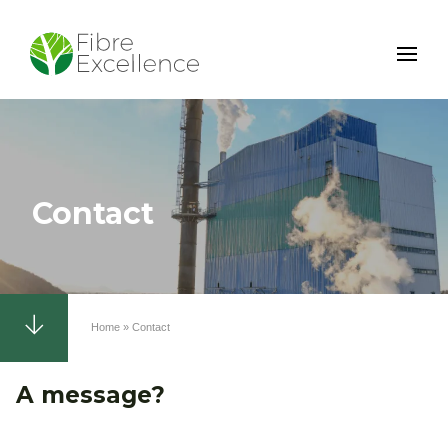
Skip
to
main
content
Contact
Home
Contact
Breadcrumb
A message?