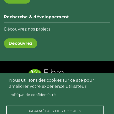
Recherche & développement
Découvrez nos projets
Découvrez
Nous utilisons des cookies sur ce site pour
améliorer votre expérience utilisateur.
Menu
Contact
Politique de confidentialité
Pied
Mentions légales
de
Politique de protection des données
PARAMÈTRES DES COOKIES
page
personnelles