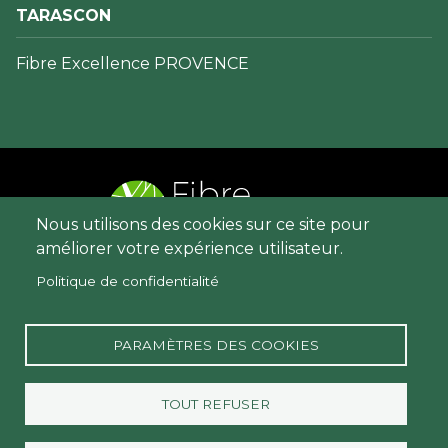
TARASCON
Fibre Excellence PROVENCE
Nous utilisons des cookies sur ce site pour
améliorer votre expérience utilisateur.
Menu
Contact
Politique de confidentialité
Pied
Mentions légales
de
Politique de protection des données
PARAMÈTRES DES COOKIES
page
personnelles
Politique de gestion des cookies
TOUT REFUSER
Social