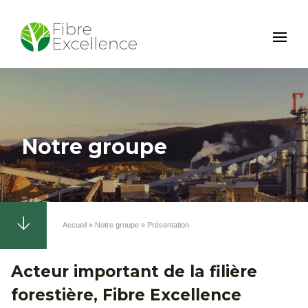
Aller
au
contenu
principal
Notre groupe
Accueil
Notre groupe
Présentation
Fil
d'Ariane
Acteur important de la filière
forestière, Fibre Excellence