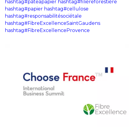
hashtag#pâteàpapier
hashtag#filièreforestière
hashtag#papier
hashtag#cellulose
hashtag#responsabilitésociétale
hashtag#FibreExcellenceSaintGaudens
hashtag#FibreExcellenceProvence