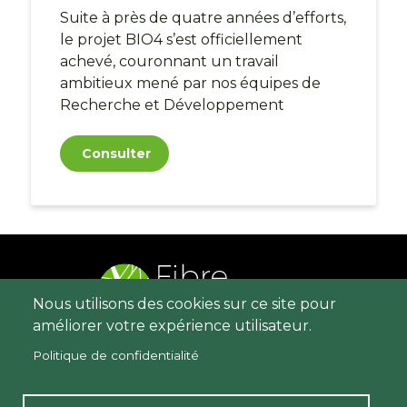
Suite à près de quatre années d’efforts,
le projet BIO4 s’est officiellement
achevé, couronnant un travail
ambitieux mené par nos équipes de
Recherche et Développement
Consulter
Nous utilisons des cookies sur ce site pour
améliorer votre expérience utilisateur.
Menu
Contact
Politique de confidentialité
Pied
Mentions légales
de
Politique de protection des données